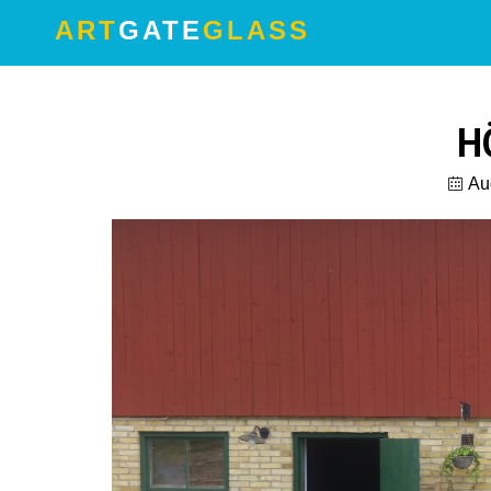
ART
GATE
GLASS
H
Au