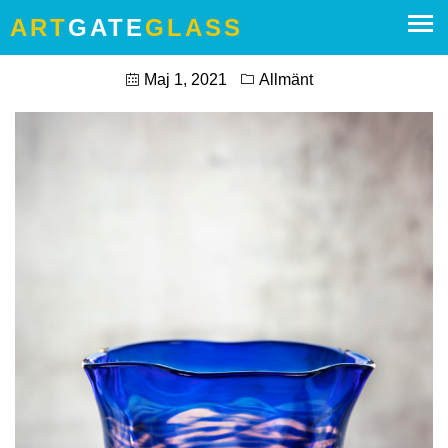
ART
GATE
GLASS
VÅREN ÄR PÅ GÅNG! 2021
Maj 1, 2021
Allmänt