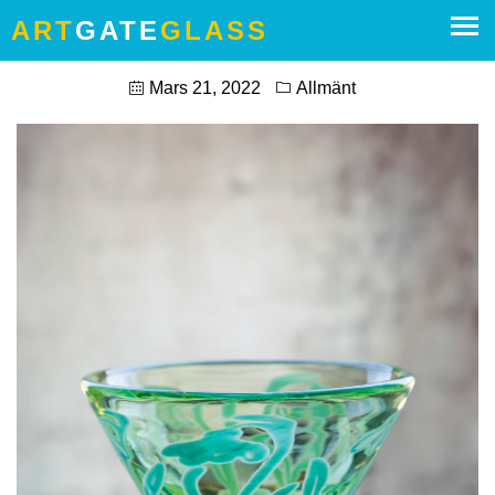
ART
GATE
GLASS
VÅREN ÄR I ANTÅGANDE!
Mars 21, 2022
Allmänt